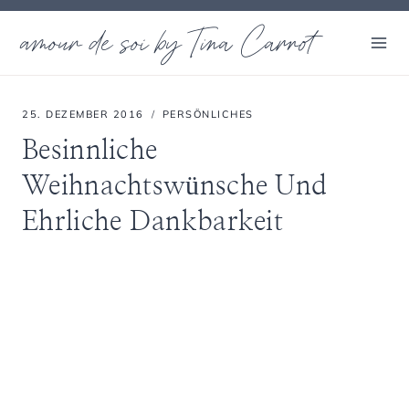
Zum
amour de soi by Tina Carrot
Inhalt
springen
25. DEZEMBER 2016
PERSÖNLICHES
Besinnliche
Weihnachtswünsche Und
Ehrliche Dankbarkeit