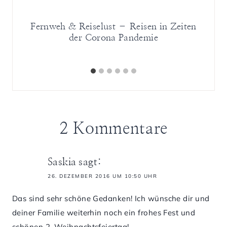
 und
Fernweh & Reiselust – Reisen in Zeiten
Ei
en
der Corona Pandemie
Da
2 Kommentare
Saskia
sagt:
26. DEZEMBER 2016 UM 10:50 UHR
Das sind sehr schöne Gedanken! Ich wünsche dir und
deiner Familie weiterhin noch ein frohes Fest und
schönen 2. Weihnachtsfeiertag!