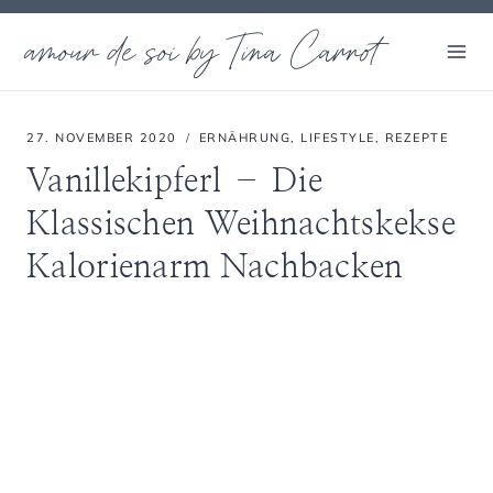
Zum
amour de soi by Tina Carrot
Inhalt
springen
27. NOVEMBER 2020
ERNÄHRUNG
,
LIFESTYLE
,
REZEPTE
Vanillekipferl – Die
Klassischen Weihnachtskekse
Kalorienarm Nachbacken