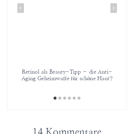
Retinol als Beauty-Tipp – die Anti-
L
Aging Geheimwaffe für schöne Haut?
ge
14 Kommentare