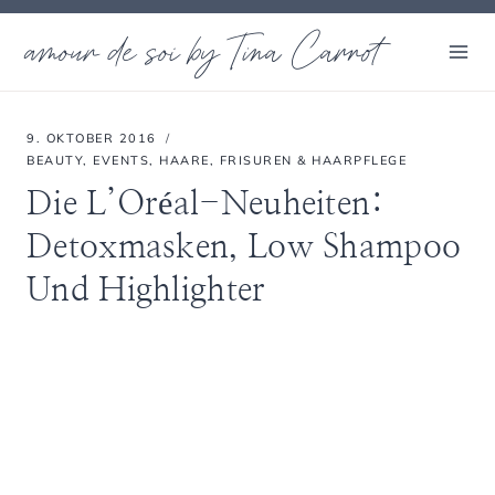
Zum
amour de soi by Tina Carrot
Inhalt
springen
9. OKTOBER 2016
BEAUTY
,
EVENTS
,
HAARE, FRISUREN & HAARPFLEGE
Die L’Oréal-Neuheiten:
Detoxmasken, Low Shampoo
Und Highlighter